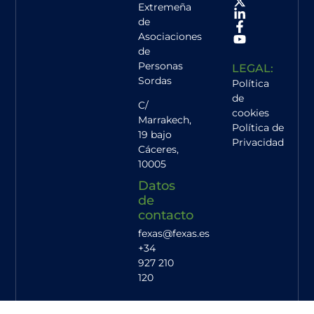
Extremeña
de
Asociaciones
de
Personas
LEGAL:
Sordas
Política
de
C/
cookies
Marrakech,
Política de
19 bajo
Privacidad
Cáceres
,
10005
Datos
de
contacto
fexas@fexas.es
+34
927 210
120