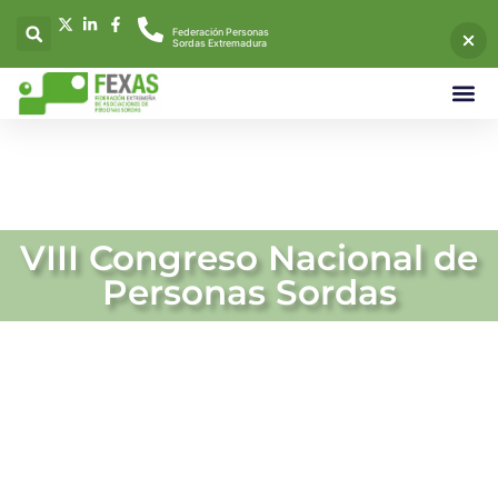
Federación Personas
Sordas Extremadura
NUESTRO
VIII Congreso Nacional de
Personas Sordas