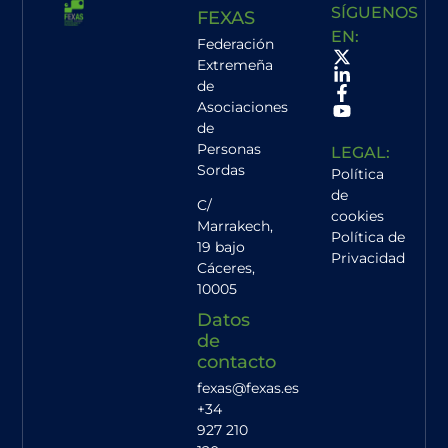
SÍGUENOS
FEXAS
EN:
Federación
Extremeña
de
Asociaciones
de
Personas
LEGAL:
Sordas
Política
de
C/
cookies
Marrakech,
Política de
19 bajo
Privacidad
Cáceres
,
10005
Datos
de
contacto
fexas@fexas.es
+34
927 210