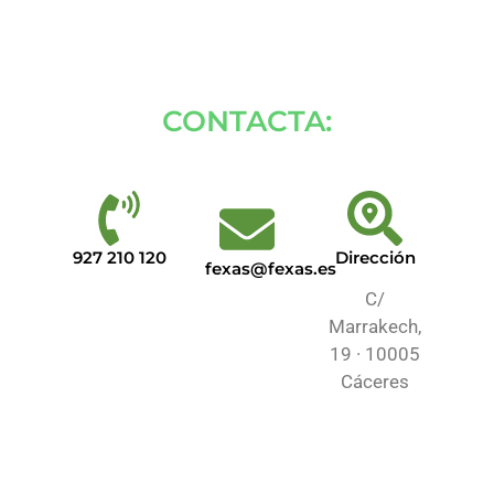
CONTACTA:
927 210 120
Dirección
fexas@fexas.es
C/
Marrakech,
19 · 10005
Cáceres