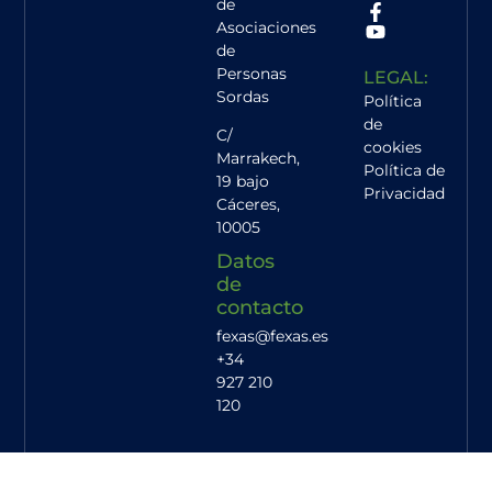
de
Asociaciones
de
Personas
LEGAL:
Sordas
Política
de
C/
cookies
Marrakech,
Política de
19 bajo
Privacidad
Cáceres
,
10005
Datos
de
contacto
fexas@fexas.es
+34
927 210
120
Ⓒ FEXAS | 2026 | Todos los derechos reservados.