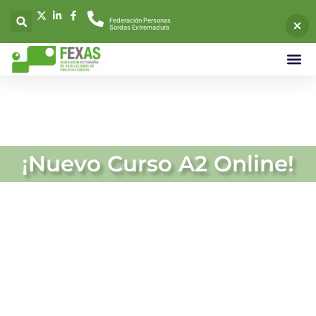
Federación Personas
Sordas Extremadura
NUESTRO
¡Nuevo Curso A2 Online!